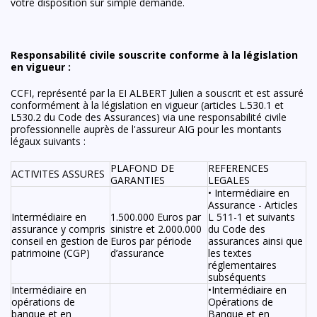
votre disposition sur simple demande.
Responsabilité civile souscrite conforme à la législation
en vigueur :
CCFI, représenté par la EI ALBERT Julien a souscrit et est assuré
conformément à la législation en vigueur (articles L.530.1 et
L530.2 du Code des Assurances) via une responsabilité civile
professionnelle auprès de l'assureur AIG pour les montants
légaux suivants :
PLAFOND DE
REFERENCES
ACTIVITES ASSURES
GARANTIES
LEGALES
• Intermédiaire en
Assurance - Articles
Intermédiaire en
1.500.000 Euros par
L 511-1 et suivants
assurance y compris
sinistre et 2.000.000
du Code des
conseil en gestion de
Euros par période
assurances ainsi que
patrimoine (CGP)
d’assurance
les textes
réglementaires
subséquents
Intermédiaire en
•Intermédiaire en
opérations de
Opérations de
banque et en
Banque et en